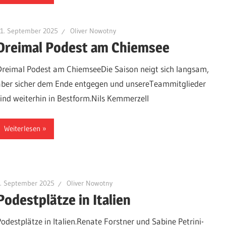
11. September 2025
Oliver Nowotny
Dreimal Podest am Chiemsee
Dreimal Podest am ChiemseeDie Saison neigt sich langsam,
aber sicher dem Ende entgegen und unsereTeammitglieder
sind weiterhin in Bestform.Nils Kemmerzell
Weiterlesen
2. September 2025
Oliver Nowotny
Podestplätze in Italien
Podestplätze in Italien.Renate Forstner und Sabine Petrini-