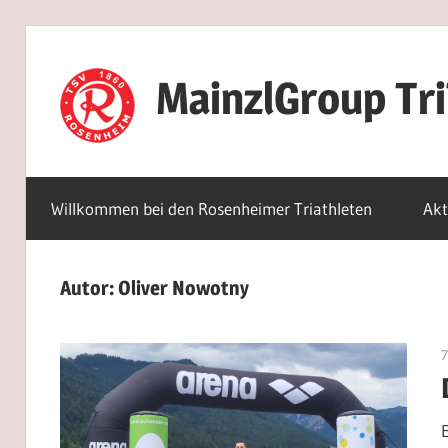
Zum
Inhalt
MainzlGroup Tr
springen
Willkommen bei den Rosenheimer Triathleten
Akt
Autor:
Oliver Nowotny
7