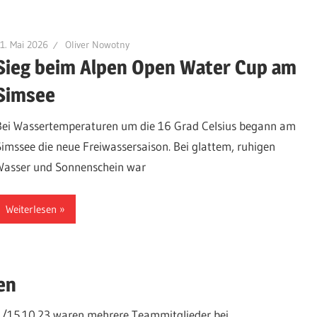
1. Mai 2026
Oliver Nowotny
Sieg beim Alpen Open Water Cup am
Simsee
Bei Wassertemperaturen um die 16 Grad Celsius begann am
Simssee die neue Freiwassersaison. Bei glattem, ruhigen
Wasser und Sonnenschein war
Weiterlesen
en
./15.10.23 waren mehrere Teammitglieder bei