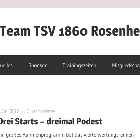
iTeam TSV 1860 Rosenh
uelles
Sponsor
Trainingszeiten
Mitgliedscha
. Juli 2026
Oliver Nowotny
Drei Starts – dreimal Podest
Ein großes Rahmenprogramm bot das vierte Wertungsrennen