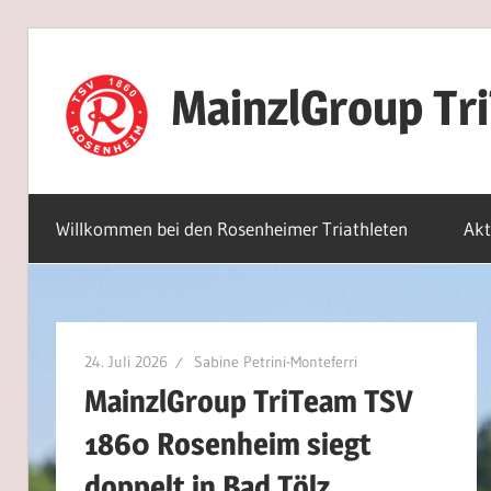
Zum
Inhalt
MainzlGroup Tr
springen
Willkommen bei den Rosenheimer Triathleten
Akt
24. Juli 2026
Sabine Petrini-Monteferri
MainzlGroup TriTeam TSV
1860 Rosenheim siegt
doppelt in Bad Tölz