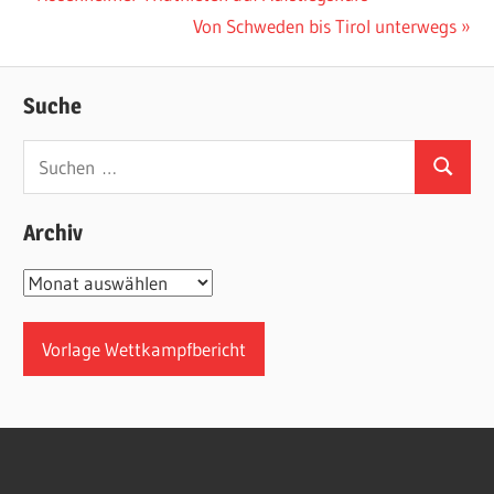
Beitrag:
Nächster
Von Schweden bis Tirol unterwegs
Beitrag:
Suche
Suchen
Suchen
nach:
Archiv
Archiv
Vorlage Wettkampfbericht