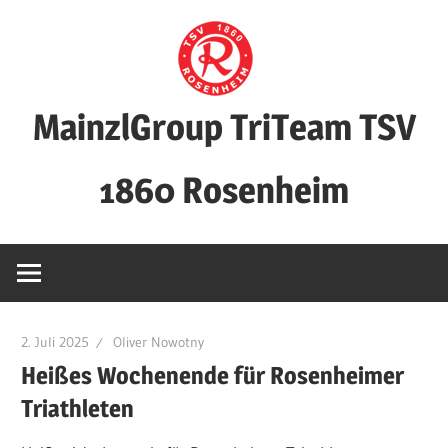
Zum
Inhalt
springen
MainzlGroup TriTeam TSV
1860 Rosenheim
2. Juli 2025
Oliver Nowotny
Heißes Wochenende für Rosenheimer
Triathleten