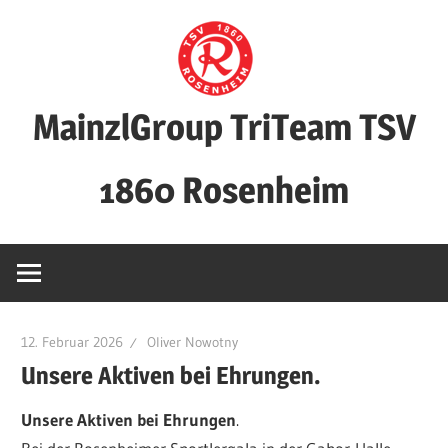
Zum
Inhalt
springen
MainzlGroup TriTeam TSV
1860 Rosenheim
12. Februar 2026
Oliver Nowotny
Unsere Aktiven bei Ehrungen.
Unsere Aktiven bei Ehrungen
.