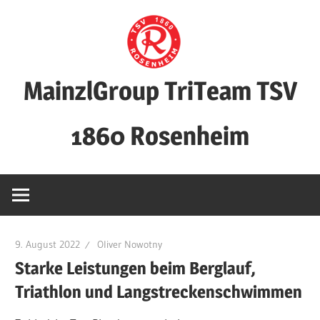
Zum
Inhalt
springen
MainzlGroup TriTeam TSV
1860 Rosenheim
9. August 2022
Oliver Nowotny
Starke Leistungen beim Berglauf,
Triathlon und Langstreckenschwimmen