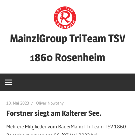
Zum
Inhalt
springen
MainzlGroup TriTeam TSV
1860 Rosenheim
18. Mai 2023
Oliver Nowotny
Forstner siegt am Kalterer See.
Mehrere Mitglieder vom BaderMainzl TriTeam TSV 1860