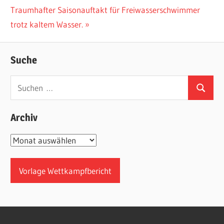
Nächster
Beitrag:
Traumhafter Saisonauftakt für Freiwasserschwimmer
Beitrag:
trotz kaltem Wasser.
Suche
Suchen
Suchen
nach:
Archiv
Archiv
Vorlage Wettkampfbericht