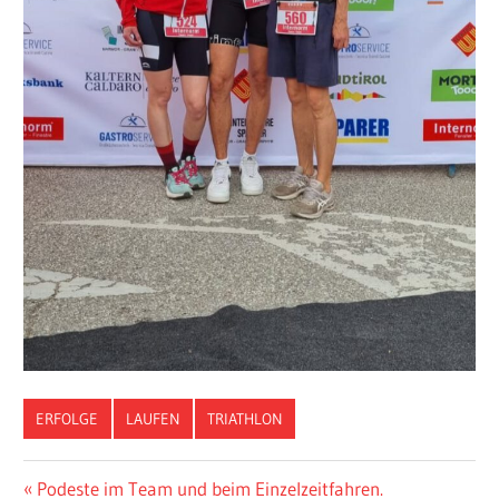
ERFOLGE
LAUFEN
TRIATHLON
Beitragsnavigation
Vorheriger
Podeste im Team und beim Einzelzeitfahren.