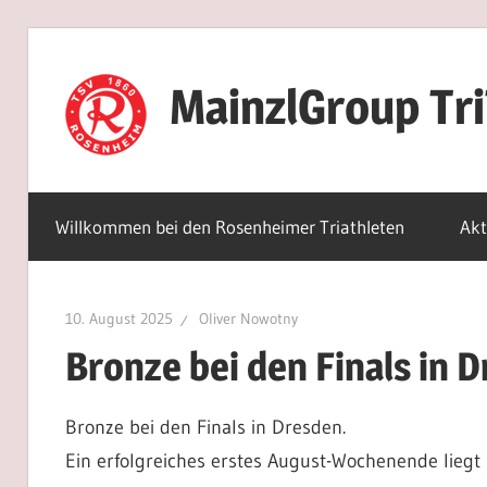
Zum
Inhalt
MainzlGroup Tr
springen
Willkommen bei den Rosenheimer Triathleten
Akt
10. August 2025
Oliver Nowotny
Bronze bei den Finals in 
Bronze bei den Finals in Dresden.
Ein erfolgreiches erstes August-Wochenende liegt h