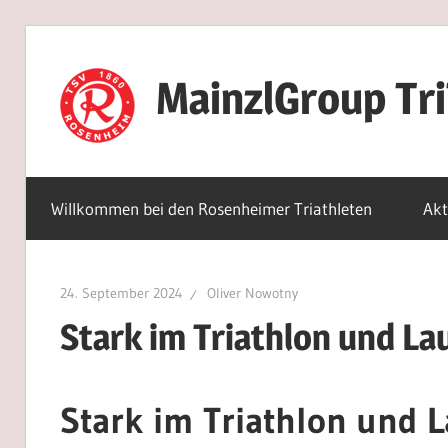
Zum
Inhalt
MainzlGroup Tr
springen
Willkommen bei den Rosenheimer Triathleten
Akt
24. September 2024
Oliver Nowotny
Stark im Triathlon und La
Stark im Triathlon und L