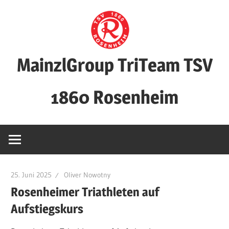
Zum
Inhalt
springen
MainzlGroup TriTeam TSV
1860 Rosenheim
25. Juni 2025
Oliver Nowotny
Rosenheimer Triathleten auf
Aufstiegskurs