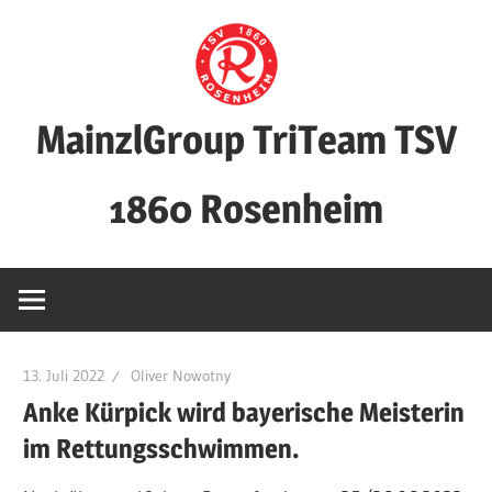
Zum
Inhalt
springen
MainzlGroup TriTeam TSV
1860 Rosenheim
13. Juli 2022
Oliver Nowotny
Anke Kürpick wird bayerische Meisterin
im Rettungsschwimmen.