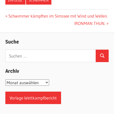
ERFOLGE
SCHWIMMEN
Beitragsnavigation
Vorheriger
Schwimmer kämpften im Simssee mit Wind und Wellen.
Beitrag:
Nächster
IRONMAN THUN.
Beitrag:
Suche
Suchen
Suchen
nach:
Archiv
Archiv
Vorlage Wettkampfbericht