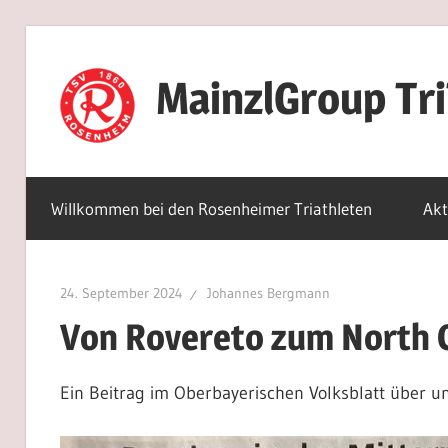
Zum
Inhalt
MainzlGroup Tr
springen
Willkommen bei den Rosenheimer Triathleten
Akt
24. September 2024
Johannes Bergmann
Von Rovereto zum North 
Ein Beitrag im Oberbayerischen Volksblatt über un