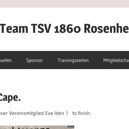
iTeam TSV 1860 Rosenh
uelles
Sponsor
Trainingszeiten
Mitgliedscha
Cape.
ser Vereinsmitglied Eva Iden 》 to finish.