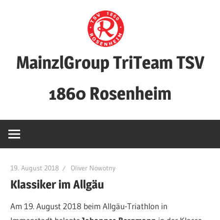
Zum
Inhalt
springen
MainzlGroup TriTeam TSV
1860 Rosenheim
19. August 2018
Oliver Nowotny
Klassiker im Allgäu
Am 19. August 2018 beim Allgäu-Triathlon in