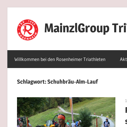
Zum
Inhalt
MainzlGroup Tr
springen
Willkommen bei den Rosenheimer Triathleten
Akt
Schlagwort:
Schuhbräu-Alm-Lauf
1