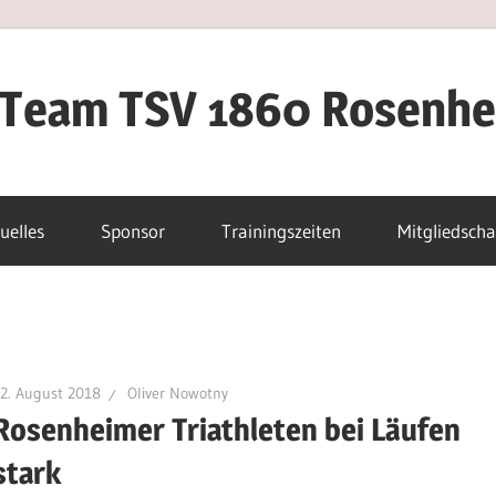
iTeam TSV 1860 Rosenh
uelles
Sponsor
Trainingszeiten
Mitgliedscha
2. August 2018
Oliver Nowotny
Rosenheimer Triathleten bei Läufen
stark