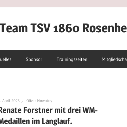
iTeam TSV 1860 Rosenh
uelles
Sponsor
Trainingszeiten
Mitgliedscha
. April 2023
Oliver Nowotny
Renate Forstner mit drei WM-
Medaillen im Langlauf.