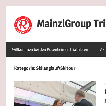
Zum
Inhalt
MainzlGroup Tr
springen
Willkommen bei den Rosenheimer Triathleten
Akt
Kategorie:
Skilanglauf/Skitour
9