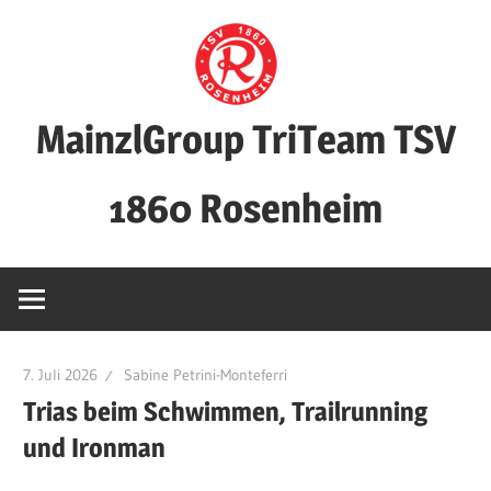
Zum
Inhalt
springen
MainzlGroup TriTeam TSV
1860 Rosenheim
7. Juli 2026
Sabine Petrini-Monteferri
Trias beim Schwimmen, Trailrunning
und Ironman