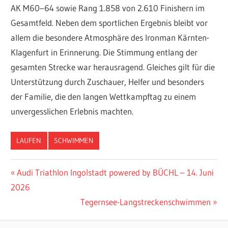
AK M60–64 sowie Rang 1.858 von 2.610 Finishern im
Gesamtfeld. Neben dem sportlichen Ergebnis bleibt vor
allem die besondere Atmosphäre des Ironman Kärnten-
Klagenfurt in Erinnerung. Die Stimmung entlang der
gesamten Strecke war herausragend. Gleiches gilt für die
Unterstützung durch Zuschauer, Helfer und besonders
der Familie, die den langen Wettkampftag zu einem
unvergesslichen Erlebnis machten.
LAUFEN
SCHWIMMEN
Beitragsnavigation
Vorheriger
Audi Triathlon Ingolstadt powered by BÜCHL – 14. Juni
Beitrag:
2026
Nächster
Tegernsee-Langstreckenschwimmen
Beitrag: