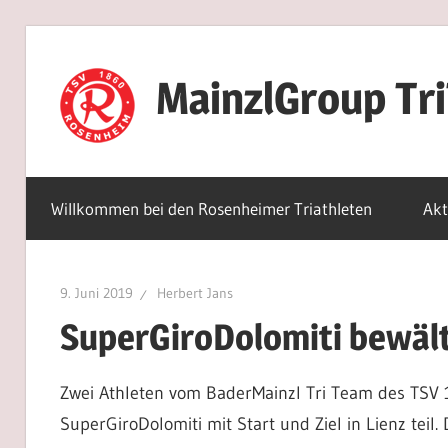
Zum
Inhalt
MainzlGroup Tr
springen
Willkommen bei den Rosenheimer Triathleten
Akt
9. Juni 2019
Herbert Jans
SuperGiroDolomiti bewält
Zwei Athleten vom BaderMainzl Tri Team des TS
SuperGiroDolomiti mit Start und Ziel in Lienz tei