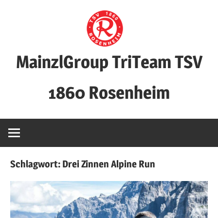
Zum
Inhalt
springen
MainzlGroup TriTeam TSV
1860 Rosenheim
Schlagwort:
Drei Zinnen Alpine Run