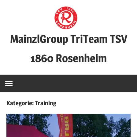
Zum
Inhalt
springen
MainzlGroup TriTeam TSV
1860 Rosenheim
Kategorie:
Training