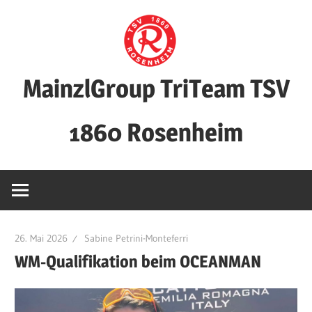
Zum
Inhalt
springen
MainzlGroup TriTeam TSV
1860 Rosenheim
26. Mai 2026
Sabine Petrini-Monteferri
WM-Qualifikation beim OCEANMAN