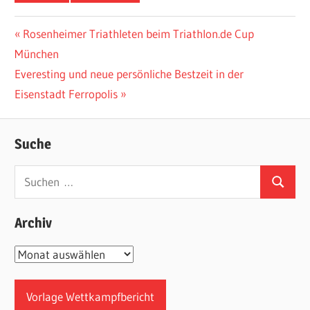
Beitragsnavigation
Vorheriger
Rosenheimer Triathleten beim Triathlon.de Cup
Beitrag:
München
Nächster
Everesting und neue persönliche Bestzeit in der
Beitrag:
Eisenstadt Ferropolis
Suche
Suchen
Suchen
nach:
Archiv
Archiv
Vorlage Wettkampfbericht