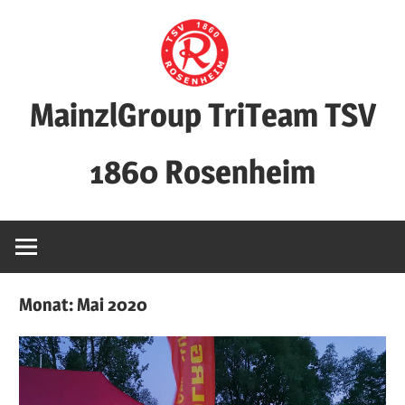
Zum
Inhalt
springen
MainzlGroup TriTeam TSV
1860 Rosenheim
Monat:
Mai 2020