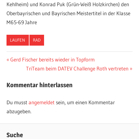
Kehlheim) und Konrad Puk (Grün-Weiß Holzkirchen) den
Oberbayrischen und Bayrischen Meistertitel in der Klasse
M65-69 Jahre
LAUFEN
RAD
Beitragsnavigation
Vorheriger
Gerd Fischer bereits wieder in Topform
Beitrag:
Nächster
TriTeam beim DATEV Challenge Roth vertreten
Beitrag:
Kommentar hinterlassen
Du musst
angemeldet
sein, um einen Kommentar
abzugeben.
Suche