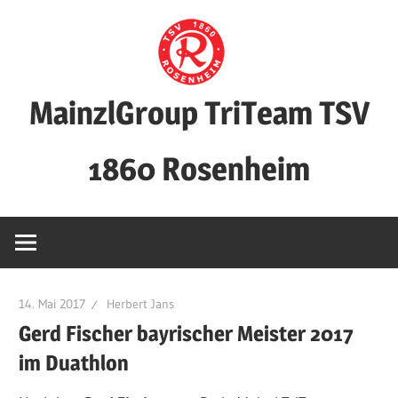
Zum
Inhalt
springen
MainzlGroup TriTeam TSV
1860 Rosenheim
14. Mai 2017
Herbert Jans
Gerd Fischer bayrischer Meister 2017
im Duathlon