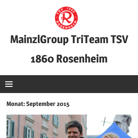
Zum
Inhalt
springen
MainzlGroup TriTeam TSV
1860 Rosenheim
Monat:
September 2015